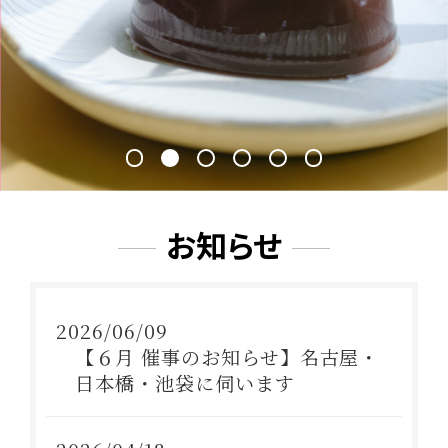
和菓子
特定商取引法に基づく表記
最上小石
プライバシーポリシー
こまめちゃん
山形ゆべし
利用規約
こだわりの羊羹
杵の最中
栗里曲
黒豆茶
水羊羹
お知らせ
NEO和菓子
atarayo-可惜夜
2026/06/09
星合いの空
【６月 催事のお知らせ】名古屋・
実りノ羊羹
日本橋・池袋に伺います
羊羹kaju*
琥珀糖kaju*