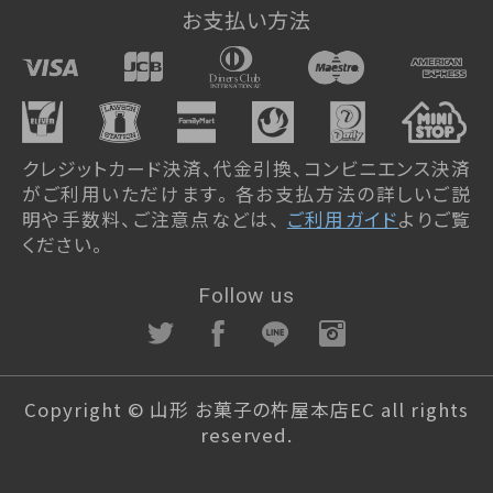
お荷物のお届け遅延について
お支払い方法
2023/12/12
新商品「atarayo - 可惜夜(あたら
よ)」WEB予約受付開始
クレジットカード決済、代金引換、コンビニエンス決済
がご利用いただけます。 各お支払方法の詳しいご説
2023/12/04
明や手数料、ご注意点などは、
ご利用ガイド
よりご覧
クリスマスケーキWEB予約につい
ください。
て
Follow us
2023/09/16
バースデーデコレーションの仕様
変更について
Copyright © 山形 お菓子の杵屋本店EC all rights
reserved.
2023/06/01