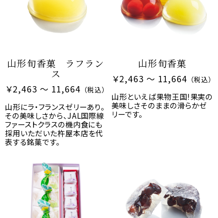
2025/05/02
【5月催事出店のご案内】東京・横
浜・名古屋 きねやの人気商品《生
山形旬香菓 ラフラン
山形旬香菓
リップルパイ》出店します！
ス
￥2,463 ～ 11,664
（税込）
￥2,463 ～ 11,664
（税込）
山形といえば果物王国!果実の
2025/04/04
美味しさそのままの滑らかゼ
山形にラ・フランスゼリーあり。
【新商品】創作羊羹『桜東風（さ
リーです。
その美味しさから、JAL国際線
くらごち）』を限定発売いたしま
ファーストクラスの機内食にも
採用いただいた杵屋本店を代
す！
表する銘菓です。
2025/03/06
【催事情報】上野松坂屋 2025年3
月6日〜3月11日「東北物産展」出
店します！