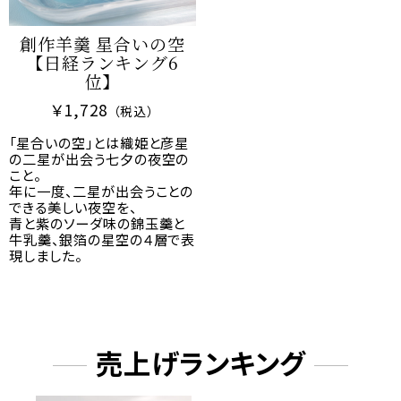
2024/11/13
東京・名古屋 催事出店のご案内
創作羊羹 星合いの空
【日経ランキング6
位】
2024/10/10
￥1,728
10/19（土）秋の工場祭開催しま
（税込）
す！
「星合いの空」とは織姫と彦星
の二星が出会う七夕の夜空の
こと。
年に一度、二星が出会うことの
2024/09/30
できる美しい夜空を、
山形県で55年愛される銘菓「リッ
青と紫のソーダ味の錦玉羹と
牛乳羹、銀箔の星空の４層で表
プルパイ」が全国の三越伊勢丹
現しました。
「菓遊庵」に初登場
2024/06/24
【本日開始】お中元を贈ろう！夏
売上げランキング
の送料キャンペーン開始します♪