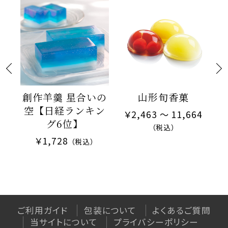
2024/06/15
‘‘kaju*フルーツ琥珀糖‘‘注文急増に
よる品薄について
2024/05/04
日経新聞「涼やか透明和菓子ラン
創作羊羹 星合いの
山形旬香菓
キング」で星合いの空が第6位に選
空【日経ランキン
2
￥2,463 ～ 11,664
ばれました
グ6位】
（税込）
￥1,728
（税込）
2024/04/22
【解消済】一部0から始まる郵便番
号入力でエラーがでる事象
ご利用ガイド
包装について
よくあるご質問
2024/03/01
当サイトについて
プライバシーポリシー
【ＦＭ放送開始記念キャンペーン