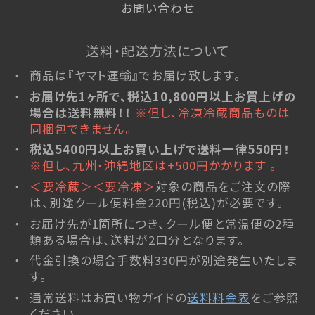
お問い合わせ
開始】リップルパイがお買い得に！
送料・配送方法について
2024/02/29
商品は『ヤマト運輸』でお届け致します。
【催事情報】2月28日ー3月5日あ
お届け先1ヶ所で、税込10,800円以上お買上げの
べのハルカス近鉄本店「東北六県
場合は送料無料！！
※但し、冷凍冷蔵商品ものは
味と技めぐり」
同梱包できません。
税込5400円以上お買い上げで送料一律550円！
2024/02/20
※但し、九州・沖縄地区は+500円かかります 。
野村資産承継 2024年2月号に当
＜要冷蔵＞＜要冷凍＞
対象の商品をご注文の際
社が特集されました
は、別途クール便料金220円(税込)が必要です。
お届け先が1箇所につき、クール便と常温便の2種
類ある場合は、送料が2口分となります。
2024/02/19
代金引換の場合手数料330円が別途発生いたしま
商品レビュー機能が追加されまし
す。
た！
通常送料はお買い物ガイドの
送料料金表
をご参照
ください。