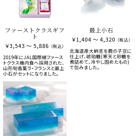
2025/02/04
【プレミアムバレンタイン】人気バ
レンタイン商品が今年も2/7より順
ファーストクラスギフ
最上小石
ト
次発売開始！
￥1,404 ～ 4,320
（税込）
￥3,543 ～ 5,886
（税込）
北海道産大納言を鹿の子豆に
仕上げ、琥珀糖(寒天と砂糖を
2024/12/14
2019年にJAL国際線ファース
煮詰めて、冷やし固めたもの)
トクラス機内食へ採用された、
【出店案内】日本橋三越本店に
で包みました。
山形旬香菓ラ・フランスと最上
『きねや菓寮』POP UP SHOPを
小石がセットになりました。
期間限定オープン！
2024/11/29
星合いの空インク・ガラスペンセ
ット入荷致しました。