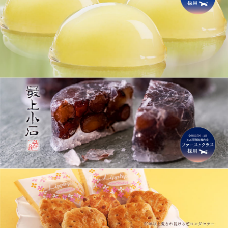
ぐい呑み純米大吟醸 SAKERISE
2026/01/16
ぐい呑み大吟醸極 雪漫々
【プレミアムバレンタイン】人気バ
テリーヌザカカオ
レンタイン商品が今年も予約受け
桜東風（さくらごち）
付け開始！
デコレーションケーキ（店頭受取）
ストロベリーガーデン
2025/10/26
オプション
【10月催事のご案内】新宿京王百
貨店 “東北物産展” 10/30-11/4
2025/10/19
【10月催事のご案内】東武池袋百
貨店 “山形・宮城展” 10/23-10/28
2025/10/03
【10月催事のご案内】伊勢丹浦和