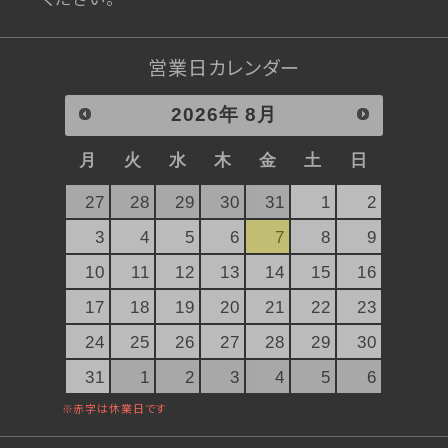
2024/02/01
【プレミアム日本酒生チョコ】ぐい
営業日カレンダー
吞み大吟醸「山形讃香」の予約受
付開始！
2026
年
8月
月
火
水
木
金
土
日
2024/02/01
【バレンタイン商品予約開始！】
27
28
29
30
31
1
2
ぐい呑み大吟醸「雪漫々」発売開
3
4
5
6
7
8
9
始いたしました！
10
11
12
13
14
15
16
17
18
19
20
21
22
23
2024/01/02
石川県能登地方沖地震の影響によ
24
25
26
27
28
29
30
るお荷物のお届けについて
31
1
2
3
4
5
6
2023/12/12