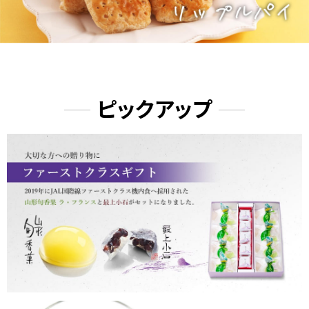
店 "あんこパーティー" 10/15-10/2
0
2025/09/10
【9月催事のご案内】日本橋高島屋
ピックアップ
"東北展" 9/17-9/23
2025/09/10
【9月催事のご案内】群馬県 高崎
高島屋 "大東北展" 9/10-9/15
2025/08/11
【8月催事のご案内】日本橋三越菓
遊庵 8/27-9/2 大人気《生リップ
ルパイ》出店！