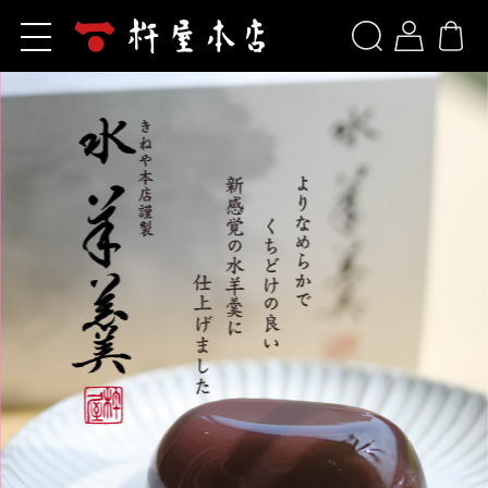
ホーム
新規会員登録
杵屋本店とは
商品一覧
ログイン
お問い合わせ
洋菓子
ご利用ガイド
山形旬香菓
包装について
山形旬香菓(ラ・フランス)
リップルパイ・季節のパイ
よくあるご質問
生リップルパイ（店舗限定）
山形サブレ
お知らせ
サポリ
季節のブッセ
当サイトについて
果樹園だより