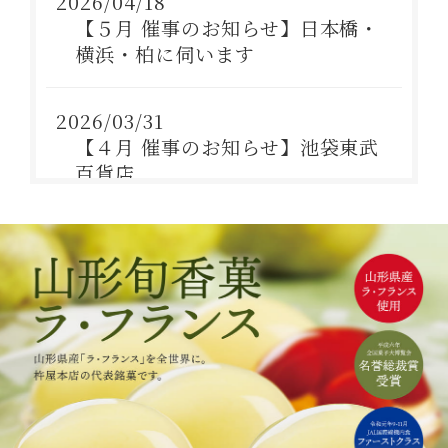
2026/04/18
琥珀糖
【５月 催事のお知らせ】日本橋・
atarayo-可惜夜(あたらよ)
横浜・柏に伺います
琥珀糖kaju*
創作羊羹
2026/03/31
実りノ羊羹
【４月 催事のお知らせ】池袋東武
星合いの空
百貨店
羊羹kaju*
詰合せ
2026/02/09
ファーストクラスギフト
【２月・３月 催事のお知らせ】昨
年のお礼をこめて
杵屋の冷菓
雪まろ<冷凍>
プリン大福<冷凍>
2026/01/30
【重要】大雪によるお荷物のお届
限定品
け遅延について
杵屋本店×おかげさま文房具店