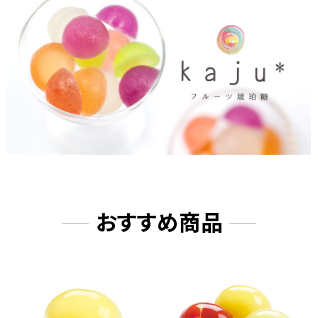
2025/07/12
【新作】きねや本店こだわりの水
羊羹がリニューアル！
2025/06/10
【6月催事のご案内】東京、池袋東
武百貨店 "山形・宮城・岩手うまい
ものめぐり" 大人気《生リップルパ
イ》
おすすめ商品
2025/06/10
【6月催事のご案内】東京、銀座三
越 6/11-6/17 夏季限定商品《ブル
ーベリー餡のリップルパイ》が目玉
商品！