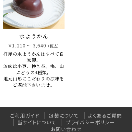
和菓子
特定商取引法に基づく表記
最上小石
プライバシーポリシー
こまめちゃん
山形ゆべし
利用規約
水ようかん
こだわりの羊羹
杵の最中
￥1,210 ～ 3,640
（税込）
栗里曲
杵屋の水ようかんはすべて自
家製。
黒豆茶
お味は小豆、挽き茶、梅、山
水羊羹
ぶどうの4種類。
地元山形にこだわりの涼味を
NEO和菓子
ご堪能下さいませ。
atarayo-可惜夜
星合いの空
実りノ羊羹
羊羹kaju*
ご利用ガイド
包装について
よくあるご質問
当サイトについて
プライバシーポリシー
琥珀糖kaju*
お問い合わせ