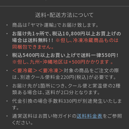
琥珀糖
atarayo-可惜夜(あたらよ)
送料・配送方法について
琥珀糖kaju*
商品は『ヤマト運輸』でお届け致します。
創作羊羹
お届け先1ヶ所で、税込10,800円以上お買上げの
実りノ羊羹
場合は送料無料！！
※但し、冷凍冷蔵商品ものは
星合いの空
同梱包できません。
羊羹kaju*
税込5400円以上お買い上げで送料一律550円！
※但し、九州・沖縄地区は+500円かかります 。
詰合せ
＜要冷蔵＞＜要冷凍＞
対象の商品をご注文の際
ファーストクラスギフト
は、別途クール便料金220円(税込)が必要です。
杵屋の冷菓
お届け先が1箇所につき、クール便と常温便の2種
類ある場合は、送料が2口分となります。
雪まろ<冷凍>
代金引換の場合手数料330円が別途発生いたしま
プリン大福<冷凍>
す。
限定品
通常送料はお買い物ガイドの
送料料金表
をご参照
杵屋本店×おかげさま文房具店
ください。