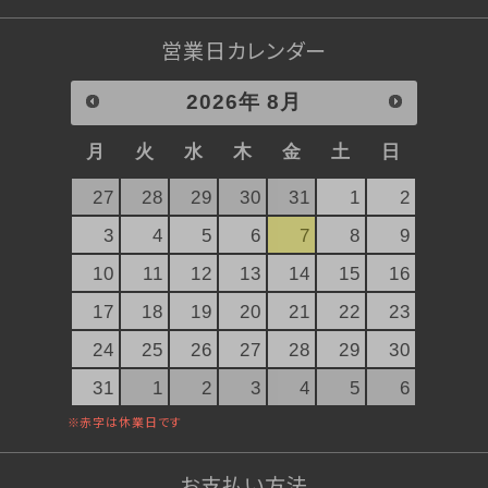
ぐい呑み純米大吟醸 SAKERISE
ぐい呑み大吟醸極 雪漫々
営業日カレンダー
テリーヌザカカオ
桜東風（さくらごち）
2026
年
8月
デコレーションケーキ（店頭受取）
月
火
水
木
金
土
日
ストロベリーガーデン
27
28
29
30
31
1
2
オプション
3
4
5
6
7
8
9
10
11
12
13
14
15
16
17
18
19
20
21
22
23
24
25
26
27
28
29
30
31
1
2
3
4
5
6
お支払い方法