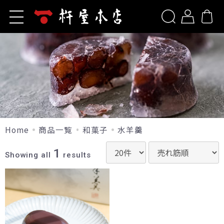
ホーム
新規会員登録
杵屋本店とは
商品一覧
ログイン
お問い合わせ
洋菓子
ご利用ガイド
山形旬香菓
包装について
山形旬香菓(ラ・フランス)
Home
商品一覧
和菓子
水羊羹
リップルパイ・季節のパイ
よくあるご質問
1
生リップルパイ（店舗限定）
Showing all
results
山形サブレ
お知らせ
サポリ
季節のブッセ
当サイトについて
果樹園だより