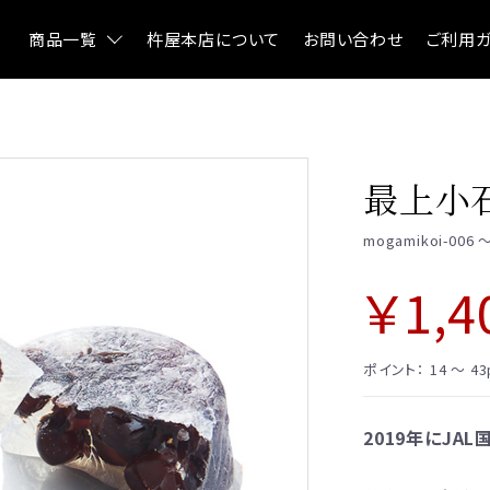
商品一覧
杵屋本店について
お問い合わせ
ご利用ガ
NEO和菓子
創作羊羹
最上小
atarayo-可惜夜
実りノ羊羹
ん
星合いの空
星合いの空
mogamikoi-006 ～
実りノ羊羹
羊羹kaju*
羊羹
羊羹kaju*
￥1,4
詰合せ
琥珀糖kaju*
ファーストク
ポイント：
14 ～ 43
琥珀糖
杵屋の冷
atarayo-可惜夜(あたら
2019年にJA
よ)
雪まろ<冷凍
琥珀糖kaju*
プリン大福<