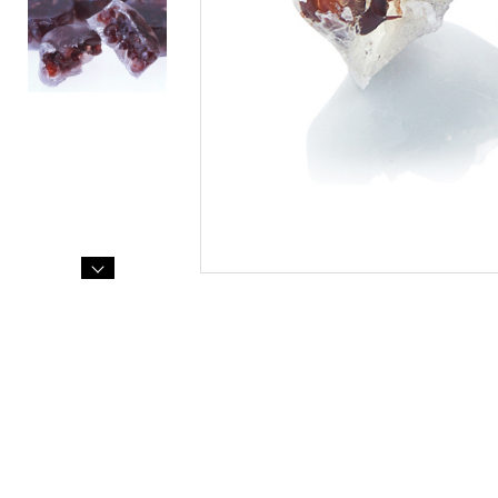
こまめちゃん
山形ゆべし
利用規約
こだわりの羊羹
杵の最中
栗里曲
黒豆茶
水羊羹
NEO和菓子
atarayo-可惜夜
星合いの空
実りノ羊羹
羊羹kaju*
琥珀糖kaju*
琥珀糖
atarayo-可惜夜(あたらよ)
琥珀糖kaju*
創作羊羹
実りノ羊羹