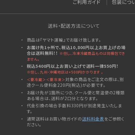
ご利用ガイド
包装につ
送料・配送方法について
商品は『ヤマト運輸』でお届け致します。
お届け先1ヶ所で、税込10,800円以上お買上げの場
合は送料無料！！
※但し、冷凍冷蔵商品ものは同梱包でき
ません。
税込5400円以上お買い上げで送料一律550円！
※但し、九州・沖縄地区は+500円かかります 。
対象の商品をご注文の際は、別
＜要冷蔵＞＜要冷凍＞
途クール便料金220円(税込)が必要です。
お届け先が1箇所につき、クール便と常温便の2種類
ある場合は、送料が2口分となります。
代金引換の場合手数料330円が別途発生いたしま
す。
通常送料はお買い物ガイドの
送料料金表
をご参照く
ださい。