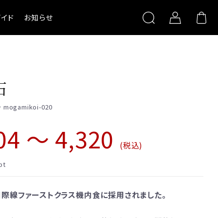
イド
お知らせ
限定品
デコレーシ
キ（店頭受取
石
杵屋本店×おかげさま文
房具店
ストロベリーガ
 mogamikoi-020
ぐい呑み純米大吟醸
オプション
SAKERISE
04 ～ 4,320
ぐい呑み大吟醸極 雪漫々
(税込)
テリーヌザカカオ
ラスギフト
桜東風（さくらごち）
pt
菓
L国際線ファーストクラス機内食に採用されました。
>
冷凍>