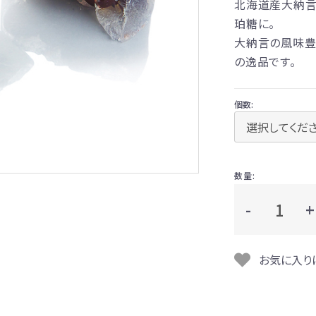
北海道産大納言
珀糖に。
大納言の風味豊
の逸品です。
個数:
数量:
-
+
お気に入り