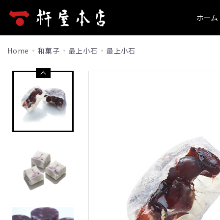
ホーム
ホーム
新規会員登録
杵屋本店とは
Home
和菓子
最上小石
最上小石
洋菓子
和菓子
商品一覧
ログイン
お問い合わせ
山形旬香菓
最上小石
洋菓子
ご利用ガイド
山形旬香菓(ラ・フランス)
こまめちゃ
山形旬香菓
包装について
山形旬香菓(ラ・フランス)
リップルパイ・季節のパイ
山形ゆべし
リップルパイ・季節のパイ
生リップルパイ（店舗限定）
こだわりの
よくあるご質問
生リップルパイ（店舗限定）
山形サブレ
杵の最中
山形サブレ
お知らせ
サポリ
栗里曲
サポリ
季節のブッセ
黒豆茶
季節のブッセ
当サイトについて
果樹園だより
水羊羹
果樹園だより
特定商取引法に基づく表記
和菓子
最上小石
プライバシーポリシー