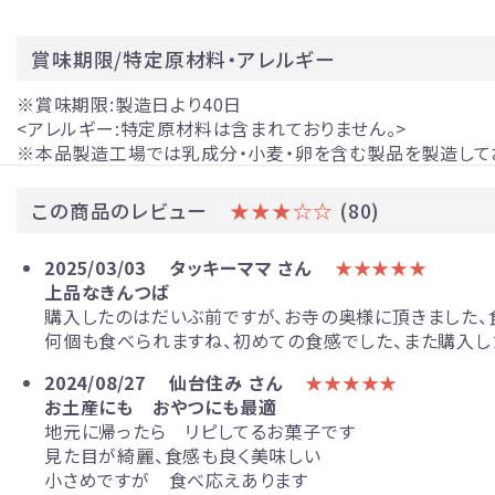
星合いの空
羊羹kaju*
賞味期限/特定原材料・アレルギー
詰合せ
※賞味期限:製造日より40日
ファーストクラスギフト
<アレルギー:特定原材料は含まれておりません。>
杵屋の冷菓
※本品製造工場では乳成分・小麦・卵を含む製品を製造して
雪まろ<冷凍>
プリン大福<冷凍>
この商品のレビュー
★★★☆☆
(80)
限定品
2025/03/03
タッキーママ さん
★★★★★
杵屋本店×おかげさま文房具店
上品なきんつば
ぐい呑み純米大吟醸 SAKERISE
購入したのはだいぶ前ですが、お寺の奥様に頂きました、
ぐい呑み大吟醸極 雪漫々
何個も食べられますね、初めての食感でした、また購入し
テリーヌザカカオ
桜東風（さくらごち）
2024/08/27
仙台住み さん
★★★★★
お土産にも おやつにも最適
デコレーションケーキ（店頭受取）
地元に帰ったら リピしてるお菓子です
ストロベリーガーデン
見た目が綺麗、食感も良く美味しい
オプション
小さめですが 食べ応えあります