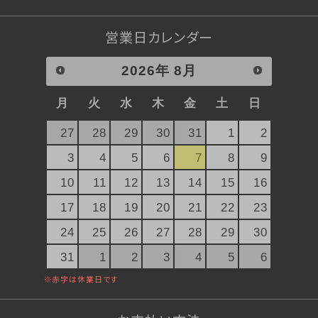
ぐい呑み純米大吟醸 SAKERISE
ぐい呑み大吟醸極 雪漫々
営業日カレンダー
テリーヌザカカオ
桜東風（さくらごち）
2026
年
8月
デコレーションケーキ（店頭受取）
月
火
水
木
金
土
日
ストロベリーガーデン
オプション
27
28
29
30
31
1
2
3
4
5
6
7
8
9
10
11
12
13
14
15
16
17
18
19
20
21
22
23
24
25
26
27
28
29
30
31
1
2
3
4
5
6