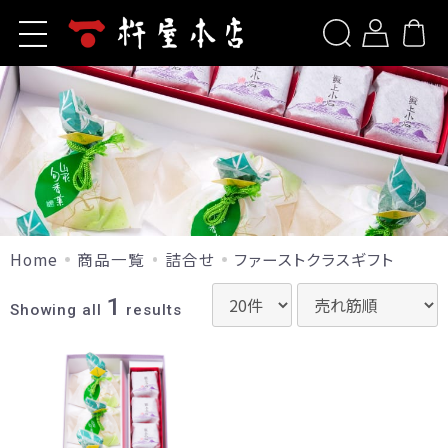
ホーム
新規会員登録
杵屋本店とは
商品一覧
ログイン
お問い合わせ
洋菓子
ご利用ガイド
山形旬香菓
包装について
山形旬香菓(ラ・フランス)
Home
商品一覧
詰合せ
ファーストクラスギフト
リップルパイ・季節のパイ
よくあるご質問
1
生リップルパイ（店舗限定）
Showing all
results
山形サブレ
お知らせ
サポリ
季節のブッセ
当サイトについて
果樹園だより