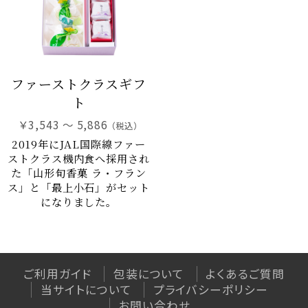
和菓子
特定商取引法に基づく表記
最上小石
プライバシーポリシー
こまめちゃん
山形ゆべし
利用規約
ファーストクラスギフ
こだわりの羊羹
ト
杵の最中
栗里曲
￥3,543 ～ 5,886
（税込）
黒豆茶
2019年にJAL国際線ファー
ストクラス機内食へ採用され
水羊羹
た「山形旬香菓 ラ・フラン
NEO和菓子
ス」と「最上小石」がセット
になりました。
atarayo-可惜夜
星合いの空
実りノ羊羹
羊羹kaju*
ご利用ガイド
包装について
よくあるご質問
琥珀糖kaju*
当サイトについて
プライバシーポリシー
お問い合わせ