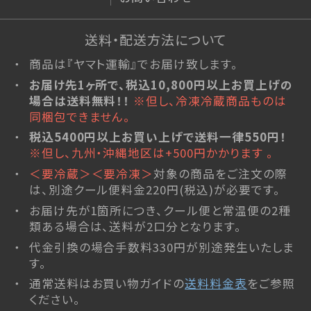
琥珀糖
atarayo-可惜夜(あたらよ)
送料・配送方法について
琥珀糖kaju*
商品は『ヤマト運輸』でお届け致します。
創作羊羹
お届け先1ヶ所で、税込10,800円以上お買上げの
実りノ羊羹
場合は送料無料！！
※但し、冷凍冷蔵商品ものは
星合いの空
同梱包できません。
羊羹kaju*
税込5400円以上お買い上げで送料一律550円！
※但し、九州・沖縄地区は+500円かかります 。
詰合せ
＜要冷蔵＞＜要冷凍＞
対象の商品をご注文の際
ファーストクラスギフト
は、別途クール便料金220円(税込)が必要です。
杵屋の冷菓
お届け先が1箇所につき、クール便と常温便の2種
類ある場合は、送料が2口分となります。
雪まろ<冷凍>
プリン大福<冷凍>
代金引換の場合手数料330円が別途発生いたしま
す。
限定品
通常送料はお買い物ガイドの
送料料金表
をご参照
杵屋本店×おかげさま文房具店
ください。