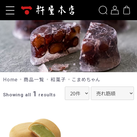
ホーム
新規会員登録
杵屋本店とは
商品一覧
ログイン
お問い合わせ
洋菓子
ご利用ガイド
山形旬香菓
包装について
山形旬香菓(ラ・フランス)
Home
商品一覧
和菓子
こまめちゃん
リップルパイ・季節のパイ
よくあるご質問
1
生リップルパイ（店舗限定）
Showing all
results
山形サブレ
お知らせ
サポリ
季節のブッセ
当サイトについて
果樹園だより