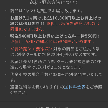
琥珀糖
送料・配送方法について
atarayo-可惜夜(あたらよ)
商品は『ヤマト運輸』でお届け致します。
琥珀糖kaju*
お届け先1ヶ所で、税込10,800円以上お買上げの
場合は送料無料！！
※但し、冷凍冷蔵商品ものは
創作羊羹
同梱包できません。
実りノ羊羹
税込5400円以上お買い上げで送料一律550円！
星合いの空
※但し、九州・沖縄地区は+500円かかります 。
羊羹kaju*
＜要冷蔵＞＜要冷凍＞
対象の商品をご注文の際
詰合せ
は、別途クール便料金220円(税込)が必要です。
お届け先が1箇所につき、クール便と常温便の2種
ファーストクラスギフト
類ある場合は、送料が2口分となります。
杵屋の冷菓
代金引換の場合手数料330円が別途発生いたしま
雪まろ<冷凍>
す。
プリン大福<冷凍>
通常送料はお買い物ガイドの
送料料金表
をご参照
ください。
限定品
杵屋本店×おかげさま文房具店