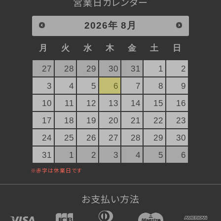
ぐい呑み純米大吟醸 SAKERISE
営業日カレンダー
ぐい呑み大吟醸極 雪漫々
2026
年
8月
テリーヌザカカオ
桜東風（さくらごち）
月
火
水
木
金
土
日
デコレーションケーキ（店頭受取）
27
28
29
30
31
1
2
ストロベリーガーデン
3
4
5
6
7
8
9
オプション
10
11
12
13
14
15
16
17
18
19
20
21
22
23
24
25
26
27
28
29
30
31
1
2
3
4
5
6
お支払い方法