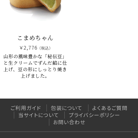
和菓子
特定商取引法に基づく表記
最上小石
プライバシーポリシー
こまめちゃん
山形ゆべし
利用規約
こまめちゃん
こだわりの羊羹
杵の最中
￥2,776
（税込）
栗里曲
山形の風味豊かな「秘伝豆」
と生クリームでずんだ餡に仕
黒豆茶
上げ、豆の形にしっとり焼き
水羊羹
上げました。
NEO和菓子
atarayo-可惜夜
星合いの空
ご利用ガイド
包装について
よくあるご質問
実りノ羊羹
当サイトについて
プライバシーポリシー
羊羹kaju*
お問い合わせ
琥珀糖kaju*