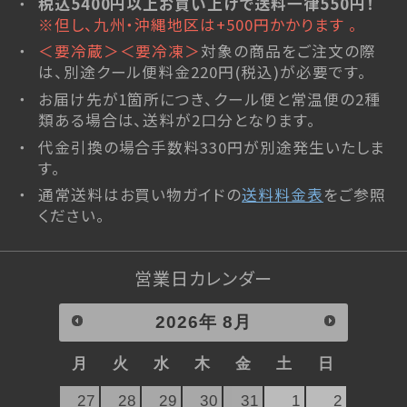
税込5400円以上お買い上げで送料一律550円！
※但し、九州・沖縄地区は+500円かかります 。
＜要冷蔵＞＜要冷凍＞
対象の商品をご注文の際
は、別途クール便料金220円(税込)が必要です。
お届け先が1箇所につき、クール便と常温便の2種
類ある場合は、送料が2口分となります。
代金引換の場合手数料330円が別途発生いたしま
す。
通常送料はお買い物ガイドの
送料料金表
をご参照
ください。
営業日カレンダー
2026
年
8月
月
火
水
木
金
土
日
27
28
29
30
31
1
2