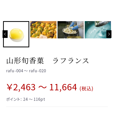
和菓子
特定商取引法に基づく表記
最上小石
プライバシーポリシー
こまめちゃん
山形ゆべし
利用規約
こだわりの羊羹
杵の最中
栗里曲
黒豆茶
山形旬香菓 ラフランス
水羊羹
NEO和菓子
rafu-004 ～ rafu-020
atarayo-可惜夜
￥2,463 ～ 11,664
星合いの空
(税込)
実りノ羊羹
羊羹kaju*
ポイント：
24 ～ 116
pt
琥珀糖kaju*