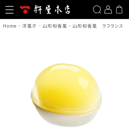
Home
洋菓子
山形旬香菓
山形旬香菓 ラフランス
ホーム
新規会員登録
杵屋本店とは
商品一覧
ログイン
お問い合わせ
洋菓子
ご利用ガイド
山形旬香菓
包装について
山形旬香菓(ラ・フランス)
リップルパイ・季節のパイ
よくあるご質問
生リップルパイ（店舗限定）
山形サブレ
お知らせ
サポリ
季節のブッセ
当サイトについて
果樹園だより