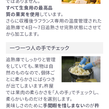
ではありません。
すべて生食用の最高品
質の果実を使用
しています。
さらに収穫後ラフランス専用の温度管理された
追熟庫で4日～7日追熟させ完熟状態にさせて
から加工します。
一つ一つ人の手でチェック
追熟庫でしっかりと管理
をしていても、果物は自
然のものなので、個体ご
とに柔らかさにばらつき
が出てしまいます。杵屋
では果肉の柔らかさを「人の手」でチェックし、
柔らかいものだけを選別します。
美味しさのために
手間暇を惜しまない
のが
杵