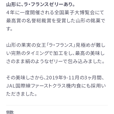
琥珀糖
山形に、ラ・フランスゼリーあり。
atarayo-可惜夜(あたらよ)
４年に一度開催される全国菓子大博覧会にて
琥珀糖kaju*
最高賞の名誉総裁賞を受賞した山形の銘菓で
創作羊羹
す。
実りノ羊羹
星合いの空
山形の果実の女王「ラ・フランス」見極めが難し
羊羹kaju*
い完熟のタイミングで加工をし、最高の美味し
詰合せ
さのまま絹のようなゼリーで包み込みました。
ファーストクラスギフト
杵屋の冷菓
その美味しさから、2019年9-11月の3ヶ月間、
雪まろ<冷凍>
JAL国際線ファーストクラス機内食にも採用い
プリン大福<冷凍>
ただきました。
限定品
杵屋本店×おかげさま文房具店
個数: