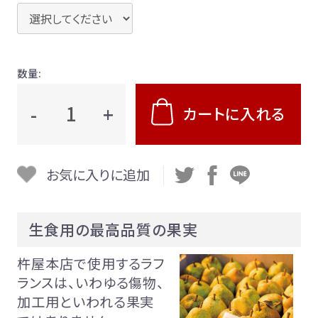
ぐい呑み純米大吟醸 SAKERISE
ぐい呑み大吟醸極 雪漫々
テリーヌザカカオ
桜東風（さくらごち）
数量:
デコレーションケーキ（店頭受取）
-
+
ストロベリーガーデン
カートに入れる
オプション
お気に入りに追加
生食用の最高品質の果実
杵屋本店で使用するラフ
ランスは、いわゆる傷物、
加工用といわれる果実