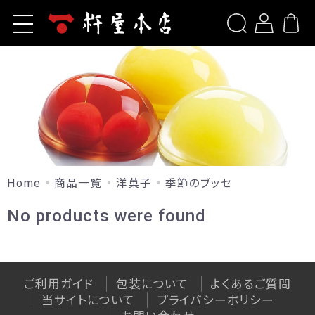
ホーム
新規会員登録
杵屋本店とは
商品一覧
ログイン
お問い合わせ
洋菓子
ご利用ガイド
山形旬香菓
包装について
山形旬香菓(ラ・フランス)
Home
商品一覧
洋菓子
季節のブッセ
リップルパイ・季節のパイ
よくあるご質問
No products were found
生リップルパイ（店舗限定）
山形サブレ
お知らせ
サポリ
季節のブッセ
ご利用ガイド
包装について
よくあるご質問
当サイトについて
果樹園だより
当サイトについて
プライバシーポリシー