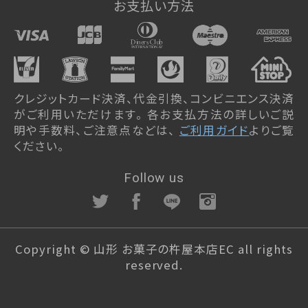
ぐい呑み純米大吟醸 SAKERISE
お支払い方法
ぐい呑み大吟醸極 雪漫々
テリーヌザカカオ
桜東風（さくらごち）
デコレーションケーキ（店頭受取）
クレジットカード決済、代金引換、コンビニエンス決済
ストロベリーガーデン
がご利用いただけます。 各お支払方法の詳しいご説
オプション
明や手数料、ご注意点などは、
ご利用ガイド
よりご覧
ください。
Follow us
Copyright © 山形 お菓子の杵屋本店EC all rights
reserved.