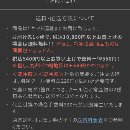
お問い合わせ
和菓子
特定商取引法に基づく表記
最上小石
プライバシーポリシー
送料・配送方法について
こまめちゃん
商品は『ヤマト運輸』でお届け致します。
山形ゆべし
利用規約
こだわりの羊羹
お届け先1ヶ所で、税込10,800円以上お買上げの
場合は送料無料！！
※但し、冷凍冷蔵商品ものは
杵の最中
同梱包できません。
栗里曲
税込5400円以上お買い上げで送料一律550円！
黒豆茶
※但し、九州・沖縄地区は+500円かかります 。
水羊羹
＜要冷蔵＞＜要冷凍＞
対象の商品をご注文の際
NEO和菓子
は、別途クール便料金220円(税込)が必要です。
atarayo-可惜夜
お届け先が1箇所につき、クール便と常温便の2種
類ある場合は、送料が2口分となります。
星合いの空
代金引換の場合手数料330円が別途発生いたしま
実りノ羊羹
す。
羊羹kaju*
通常送料はお買い物ガイドの
送料料金表
をご参照
琥珀糖kaju*
ください。