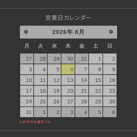
琥珀糖
atarayo-可惜夜(あたらよ)
営業日カレンダー
琥珀糖kaju*
創作羊羹
2026
年
8月
実りノ羊羹
月
火
水
木
金
土
日
星合いの空
羊羹kaju*
27
28
29
30
31
1
2
詰合せ
3
4
5
6
7
8
9
ファーストクラスギフト
10
11
12
13
14
15
16
杵屋の冷菓
17
18
19
20
21
22
23
雪まろ<冷凍>
24
25
26
27
28
29
30
プリン大福<冷凍>
31
1
2
3
4
5
6
限定品
杵屋本店×おかげさま文房具店