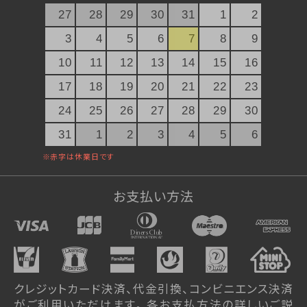
琥珀糖
27
28
29
30
31
1
2
atarayo-可惜夜(あたらよ)
3
4
5
6
7
8
9
琥珀糖kaju*
10
11
12
13
14
15
16
創作羊羹
17
18
19
20
21
22
23
実りノ羊羹
星合いの空
24
25
26
27
28
29
30
羊羹kaju*
31
1
2
3
4
5
6
詰合せ
ファーストクラスギフト
お支払い方法
杵屋の冷菓
雪まろ<冷凍>
プリン大福<冷凍>
限定品
クレジットカード決済、代金引換、コンビニエンス決済
杵屋本店×おかげさま文房具店
がご利用いただけます。 各お支払方法の詳しいご説