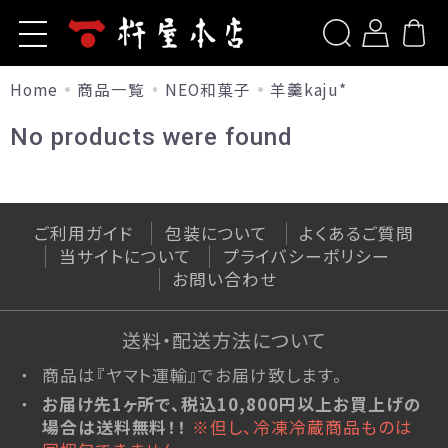
Home
商品一覧
NEO和菓子
羊羹kaju*
ホーム
新規会員登録
杵屋本店とは
No products were found
商品一覧
ログイン
お問い合わせ
洋菓子
ご利用ガイド
山形旬香菓
ご利用ガイド
包装について
よくあるご質問
包装について
当サイトについて
プライバシーポリシー
山形旬香菓(ラ・フランス)
お問い合わせ
リップルパイ・季節のパイ
よくあるご質問
生リップルパイ（店舗限定）
山形サブレ
送料・配送方法について
お知らせ
サポリ
商品は『ヤマト運輸』でお届け致します。
季節のブッセ
お届け先1ヶ所で、税込10,800円以上お買上げの
当サイトについて
果樹園だより
場合は送料無料！！
※但し、冷凍冷蔵商品ものは