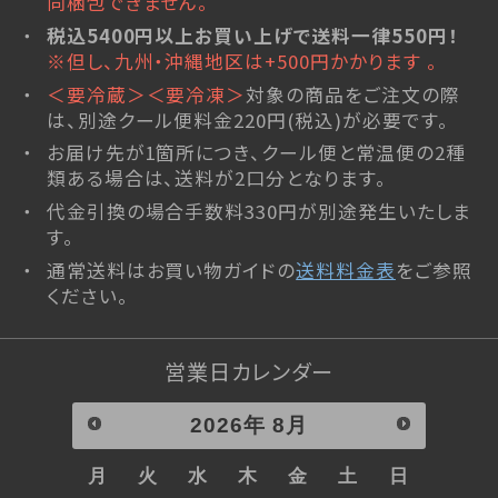
同梱包できません。
和菓子
特定商取引法に基づく表記
税込5400円以上お買い上げで送料一律550円！
最上小石
※但し、九州・沖縄地区は+500円かかります 。
プライバシーポリシー
こまめちゃん
＜要冷蔵＞＜要冷凍＞
対象の商品をご注文の際
山形ゆべし
は、別途クール便料金220円(税込)が必要です。
利用規約
こだわりの羊羹
お届け先が1箇所につき、クール便と常温便の2種
杵の最中
類ある場合は、送料が2口分となります。
栗里曲
代金引換の場合手数料330円が別途発生いたしま
黒豆茶
す。
水羊羹
通常送料はお買い物ガイドの
送料料金表
をご参照
ください。
NEO和菓子
atarayo-可惜夜
星合いの空
営業日カレンダー
実りノ羊羹
2026
年
8月
羊羹kaju*
琥珀糖kaju*
月
火
水
木
金
土
日