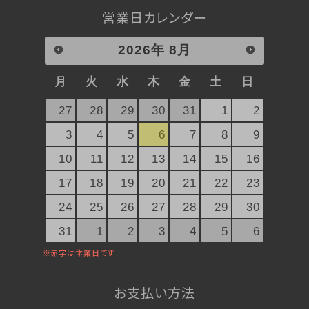
ぐい呑み純米大吟醸 SAKERISE
営業日カレンダー
ぐい呑み大吟醸極 雪漫々
テリーヌザカカオ
2026
年
8月
桜東風（さくらごち）
月
火
水
木
金
土
日
デコレーションケーキ（店頭受取）
ストロベリーガーデン
27
28
29
30
31
1
2
オプション
3
4
5
6
7
8
9
10
11
12
13
14
15
16
17
18
19
20
21
22
23
24
25
26
27
28
29
30
31
1
2
3
4
5
6
お支払い方法