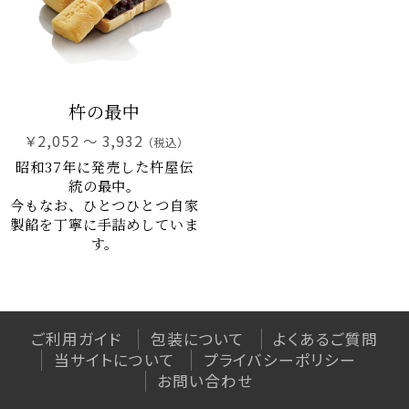
和菓子
特定商取引法に基づく表記
最上小石
プライバシーポリシー
こまめちゃん
山形ゆべし
利用規約
杵の最中
こだわりの羊羹
杵の最中
￥2,052 ～ 3,932
（税込）
栗里曲
昭和37年に発売した杵屋伝
統の最中。
黒豆茶
今もなお、ひとつひとつ自家
水羊羹
製餡を丁寧に手詰めしていま
す。
NEO和菓子
atarayo-可惜夜
星合いの空
実りノ羊羹
ご利用ガイド
包装について
よくあるご質問
羊羹kaju*
当サイトについて
プライバシーポリシー
琥珀糖kaju*
お問い合わせ