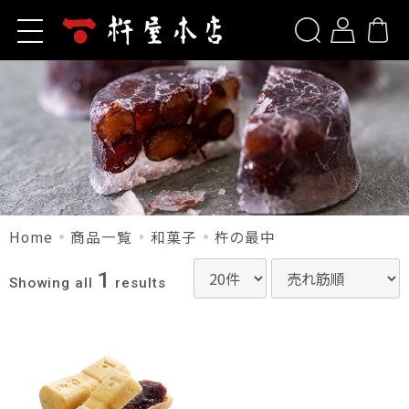
ホーム
新規会員登録
杵屋本店とは
商品一覧
ログイン
お問い合わせ
洋菓子
ご利用ガイド
山形旬香菓
包装について
山形旬香菓(ラ・フランス)
Home
商品一覧
和菓子
杵の最中
リップルパイ・季節のパイ
よくあるご質問
1
生リップルパイ（店舗限定）
Showing all
results
山形サブレ
お知らせ
サポリ
季節のブッセ
当サイトについて
果樹園だより