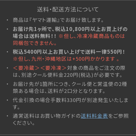
琥珀糖
送料・配送方法について
atarayo-可惜夜(あたらよ)
琥珀糖kaju*
商品は『ヤマト運輸』でお届け致します。
お届け先1ヶ所で、税込10,800円以上お買上げの
創作羊羹
場合は送料無料！！
※但し、冷凍冷蔵商品ものは
実りノ羊羹
同梱包できません。
星合いの空
税込5400円以上お買い上げで送料一律550円！
羊羹kaju*
※但し、九州・沖縄地区は+500円かかります 。
＜要冷蔵＞＜要冷凍＞
対象の商品をご注文の際
詰合せ
は、別途クール便料金220円(税込)が必要です。
ファーストクラスギフト
お届け先が1箇所につき、クール便と常温便の2種
杵屋の冷菓
類ある場合は、送料が2口分となります。
雪まろ<冷凍>
代金引換の場合手数料330円が別途発生いたしま
す。
プリン大福<冷凍>
通常送料はお買い物ガイドの
送料料金表
をご参照
限定品
ください。
杵屋本店×おかげさま文房具店